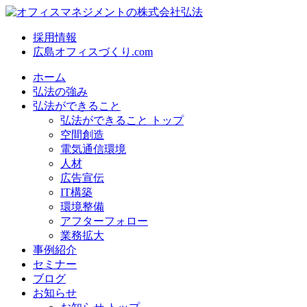
採用情報
広島オフィスづくり.com
ホーム
弘法の強み
弘法ができること
弘法ができること トップ
空間創造
電気通信環境
人材
広告宣伝
IT構築
環境整備
アフターフォロー
業務拡大
事例紹介
セミナー
ブログ
お知らせ