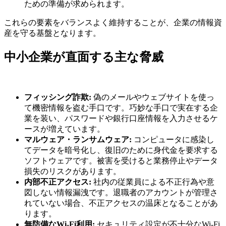
ための準備が求められます。
これらの要素をバランスよく維持することが、企業の情報資
産を守る基盤となります。
中小企業が直面する主な脅威
フィッシング詐欺:
偽のメールやウェブサイトを使っ
て機密情報を盗む手口です。巧妙な手口で実在する企
業を装い、パスワードや銀行口座情報を入力させるケ
ースが増えています。
マルウェア・ランサムウェア:
コンピュータに感染し
てデータを暗号化し、復旧のために身代金を要求する
ソフトウェアです。被害を受けると業務停止やデータ
損失のリスクがあります。
内部不正アクセス:
社内の従業員による不正行為や意
図しない情報漏洩です。退職者のアカウントが管理さ
れていない場合、不正アクセスの温床となることがあ
ります。
無防備なWi-Fi利用:
セキュリティ設定が不十分なWi-Fi