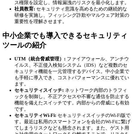
ス権限を設定し、情報漏洩のリスクを最小化します。
社員教育:
セキュリティ意識を高めるための継続的な
研修を実施し、フィッシング詐欺やマルウェア対策の
重要性を理解させます。
中小企業でも導入できるセキュリティ
ツールの紹介
UTM（統合脅威管理）:
ファイアウォール、アンチウ
イルス、不正侵入検知システム（IDS）など複数のセ
キュリティ機能を一元管理するデバイス。中小企業で
も手軽に導入でき、コストパフォーマンスに優れてい
ます。
セキュリティスイッチ:
ネットワーク内部のトラフィ
ックを制御し、不正アクセスや不審な通信を防止する
機能を備えたスイッチです。内部からの脅威にも有効
です。
セキュリティWi-Fi:
セキュリティスイッチのWi-Fi版で
す。最近は私用のスマートフォンを会社のWi-Fiに繋げ
てしまうリスクなども懸念されます。また、ゲスト用