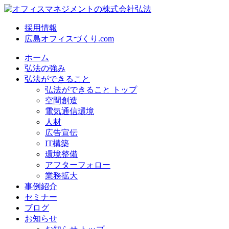
採用情報
広島オフィスづくり.com
ホーム
弘法の強み
弘法ができること
弘法ができること トップ
空間創造
電気通信環境
人材
広告宣伝
IT構築
環境整備
アフターフォロー
業務拡大
事例紹介
セミナー
ブログ
お知らせ