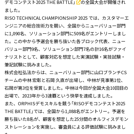
デモコンテスト2025 THE BATTLE」
の全国大会が開催され
ました。
RISO TECHNICAL CHAMPIONSHIP 2025 では、カスタマーエ
ンジニアの総合技術力を競い、全国からニューバリュー部門
に1,090名、ソリューション部門に509名がエントリーしまし
た。この中から予選会を勝ち抜いた各ブロック代表、ニュー
バリュー部門9名、ソリューション部門7名の計16名がファイ
ナリストとして、顧客対応を想定した実演試験・実技試験・
筆記試験に挑みました。
株式会社弘法からは、ニューバリュー部門に山口ブランチCS
チームの中林 宏彰と石岡 久直が出場し、中林が見事第1位、
石岡が第3位を受賞しました。中林は今回が全国大会10回目の
出場で、2023年から3連覇という快挙を達成しました。
また、ORPHISデモスキルを競う「RISOデモコンテスト2025
THE BATTLE」では、全国から1,088名がエントリー。予選を
勝ち抜いた8名が、顧客を想定した25分間のオルフィスデモン
ストレーションを実施し、審査員による評価試験に挑みまし